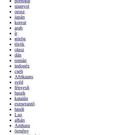
portugál
spanyol
orosz
japán
koreai
arab
ír
görög
török
olasz
dán
román
indonéz
cseh
Afrikaans
svéd
fényesít
baszk
katalán
eszperantó
hindi
Lao
albán
Amhara
örmény