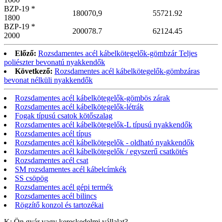
BZP-19 *
1800
70,9
557
21.92
1800
BZP-19 *
2000
78.7
621
24.45
2000
Előző:
Rozsdamentes acél kábelkötegelők-gömbzár Teljes
poliészter bevonatú nyakkendők
Következő:
Rozsdamentes acél kábelkötegelők-gömbzáras
bevonat nélküli nyakkendők
Rozsdamentes acél kábelkötegelők-gömbös zárak
Rozsdamentes acél kábelkötegelők-létrák
Fogak típusú csatok kötőszalag
Rozsdamentes acél kábelkötegelők-L típusú nyakkendők
Rozsdamentes acél típus
Rozsdamentes acél kábelkötegelők - oldható nyakkendők
Rozsdamentes acél kábelkötegelők / egyszerű csatkötés
Rozsdamentes acél csat
SM rozsdamentes acél kábelcímkék
SS csöpög
Rozsdamentes acél gépi termék
Rozsdamentes acél bilincs
Rögzítő konzol és tartozékai
K: Ön gyár vagy kereskedelmi vállalat?