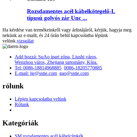
Rozsdamentes acél kábelkötegelő-L
típusú golyós zár Unc ...
Ha kérdése van termékeinkről vagy árlistájáról, kérjük, hagyja meg
nekünk az e-mailt, és 24 órán belül kapcsolatba lépünk
velünk.
vizsgálat
Add hozzá: SuAo ipari zóna, Liushi város,
Wenzhou város, Zhejiang tartomány, Kína.
Tel: 0086-18814968885
0086-18205770885
E-mail: jie@sstie.com
gao@sstie.com
rólunk
Lépjen kapcsolatba velünk
Rólunk
Kategóriák
SM rozsdamentes acél kábelcímkék