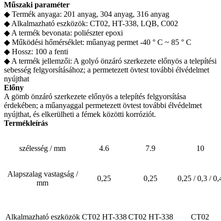
Műszaki paraméter
◆ Termék anyaga: 201 anyag, 304 anyag, 316 anyag
◆ Alkalmazható eszközök: CT02, HT-338, LQB, C002
◆ A termék bevonata: poliészter epoxi
◆ Működési hőmérséklet: műanyag permet -40 ° C ~ 85 ° C
◆ Hossz: 100 a fenti
◆ A termék jellemzői: A golyó önzáró szerkezete előnyös a telepítési
sebesség felgyorsításához; a permetezett övtest további élvédelmet
nyújthat
Előny
A gömb önzáró szerkezete előnyös a telepítés felgyorsítása
érdekében; a műanyaggal permetezett övtest további élvédelmet
nyújthat, és elkerülheti a fémek közötti korróziót.
Termékleírás
szélesség / mm
4.6
7.9
10
Alapszalag vastagság /
0,25
0,25
0,25 / 0,3 / 0,
mm
Alkalmazható eszközök
CT02 HT-338
CT02 HT-338
CT02