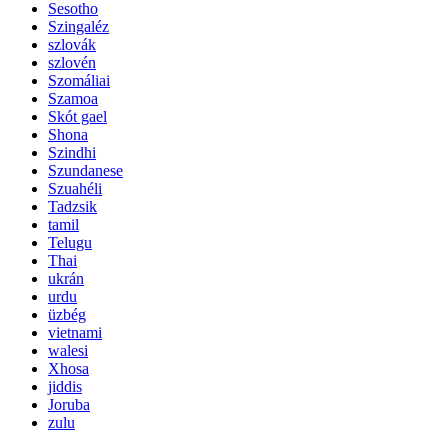
Sesotho
Szingaléz
szlovák
szlovén
Szomáliai
Szamoa
Skót gael
Shona
Szindhi
Szundanese
Szuahéli
Tadzsik
tamil
Telugu
Thai
ukrán
urdu
üzbég
vietnami
walesi
Xhosa
jiddis
Joruba
zulu