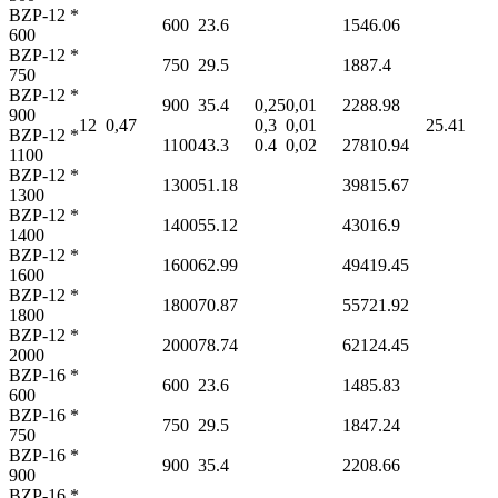
BZP-12 *
600
23.6
154
6.06
600
BZP-12 *
750
29.5
188
7.4
750
BZP-12 *
900
35.4
0,25
0,01
228
8.98
900
12
0,47
0,3
0,01
25.4
1
BZP-12 *
1100
43.3
0.4
0,02
278
10.94
1100
BZP-12 *
1300
51.18
398
15.67
1300
BZP-12 *
1400
55.12
430
16.9
1400
BZP-12 *
1600
62.99
494
19.45
1600
BZP-12 *
1800
70.87
557
21.92
1800
BZP-12 *
2000
78.74
621
24.45
2000
BZP-16 *
600
23.6
148
5.83
600
BZP-16 *
750
29.5
184
7.24
750
BZP-16 *
900
35.4
220
8.66
900
BZP-16 *