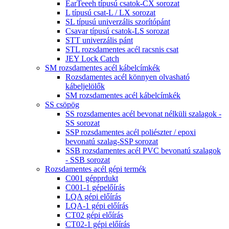
EarTeeeh típusú csatok-CX sorozat
L típusú csat-L / LX sorozat
SL típusú univerzális szorítópánt
Csavar típusú csatok-LS sorozat
STT univerzális pánt
STL rozsdamentes acél racsnis csat
JEY Lock Catch
SM rozsdamentes acél kábelcímkék
Rozsdamentes acél könnyen olvasható
kábeljelölők
SM rozsdamentes acél kábelcímkék
SS csöpög
SS rozsdamentes acél bevonat nélküli szalagok -
SS sorozat
SSP rozsdamentes acél poliészter / epoxi
bevonatú szalag-SSP sorozat
SSB rozsdamentes acél PVC bevonatú szalagok
- SSB sorozat
Rozsdamentes acél gépi termék
C001 gépprdukt
C001-1 gépelőírás
LQA gépi előírás
LQA-1 gépi előírás
CT02 gépi előírás
CT02-1 gépi előírás