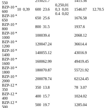
2550
21.7
141
5.56
550
0,25
0,01
BZP-10 *
10
0,39
600
23.6
0,3
0,01
154
6.07
12.7
0.5
600
0.4
0,02
BZP-10 *
650
25.6
167
6.58
650
BZP-10 *
800
31.5
193
7.6
800
BZP-10 *
1000
39.4
206
8.12
1000
BZP-10 *
1200
47.24
366
14.4
1200
BZP-10 *
1400
55.12
430
16.9
1400
BZP-10 *
1600
62.99
494
19.45
1600
BZP-10 *
1800
70.87
557
21.92
1800
BZP-10 *
2000
78.74
621
24.45
2000
BZP-12 *
350
13.8
78
3.07
350
BZP-12 *
400
15.7
102
4.02
400
BZP-12 *
500
19.7
128
5.04
500