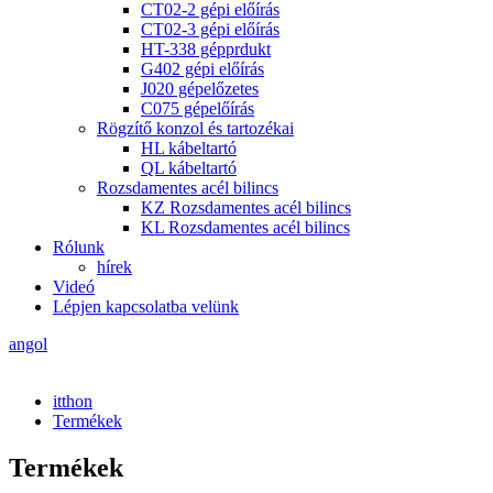
CT02-2 gépi előírás
CT02-3 gépi előírás
HT-338 gépprdukt
G402 gépi előírás
J020 gépelőzetes
C075 gépelőírás
Rögzítő konzol és tartozékai
HL kábeltartó
QL kábeltartó
Rozsdamentes acél bilincs
KZ Rozsdamentes acél bilincs
KL Rozsdamentes acél bilincs
Rólunk
hírek
Videó
Lépjen kapcsolatba velünk
angol
itthon
Termékek
Termékek