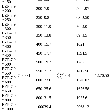
* 150
BZP-7,9
200
7.9
50
1.97
* 200
BZP-7,9
250
9.8
63
2.50
* 250
BZP-7,9
300
11.8
76
3.0
* 300
BZP-7,9
350
13.8
89
3.5
* 350
BZP-7,9
400
15.7
102
4
* 400
BZP-7,9
450
17.7
115
4.5
* 450
BZP-7,9
500
19.7
128
5
* 500
BZP-7,9
550
21.7
141
5.56
* 550
0,25
7.9
0,31
0,01
12.7
0,50
BZP-7,9
0,3
600
23.6
154
6.07
* 600
BZP-7,9
650
25.6
167
6.58
* 650
BZP-7,9
800
31.5
193
7.6
* 800
BZP-7,9
1000
39.4
206
8.12
* 1000