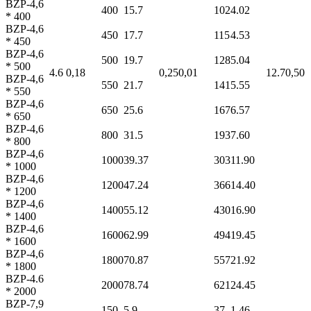
BZP-4,6
400
15.7
102
4.02
* 400
BZP-4,6
450
17.7
115
4.53
* 450
BZP-4,6
500
19.7
128
5.04
* 500
4.6
0,18
0,25
0,01
12.7
0,50
BZP-4,6
550
21.7
141
5.55
* 550
BZP-4,6
650
25.6
167
6.57
* 650
BZP-4,6
800
31.5
193
7.60
* 800
BZP-4,6
1000
39.37
303
11.90
* 1000
BZP-4,6
1200
47.24
366
14.40
* 1200
BZP-4,6
1400
55.12
430
16.90
* 1400
BZP-4,6
1600
62.99
494
19.45
* 1600
BZP-4,6
1800
70.87
557
21.92
* 1800
BZP-4.6
2000
78.74
621
24.45
* 2000
BZP-7,9
150
5.9
37
1.46