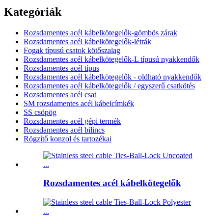
Kategóriák
Rozsdamentes acél kábelkötegelők-gömbös zárak
Rozsdamentes acél kábelkötegelők-létrák
Fogak típusú csatok kötőszalag
Rozsdamentes acél kábelkötegelők-L típusú nyakkendők
Rozsdamentes acél típus
Rozsdamentes acél kábelkötegelők - oldható nyakkendők
Rozsdamentes acél kábelkötegelők / egyszerű csatkötés
Rozsdamentes acél csat
SM rozsdamentes acél kábelcímkék
SS csöpög
Rozsdamentes acél gépi termék
Rozsdamentes acél bilincs
Rögzítő konzol és tartozékai
Rozsdamentes acél kábelkötegelők