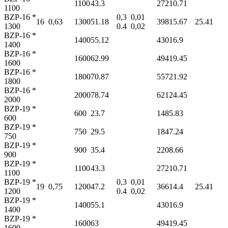
1100
43.3
272
10.71
1100
BZP-16 *
0,3
0,01
16
0,63
1300
51.18
398
15.67
25.4
1
1300
0.4
0,02
BZP-16 *
1400
55.12
430
16.9
1400
BZP-16 *
1600
62.99
494
19.45
1600
BZP-16 *
1800
70.87
557
21.92
1800
BZP-16 *
2000
78.74
621
24.45
2000
BZP-19 *
600
23.7
148
5.83
600
BZP-19 *
750
29.5
184
7.24
750
BZP-19 *
900
35.4
220
8.66
900
BZP-19 *
1100
43.3
272
10.71
1100
BZP-19 *
0,3
0,01
19
0,75
1200
47.2
366
14.4
25.4
1
1200
0.4
0,02
BZP-19 *
1400
55.1
430
16.9
1400
BZP-19 *
1600
63
494
19.45
1600