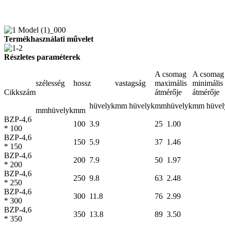
Termékhasználati művelet
Részletes paraméterek
A csomag
A csomag
szélesség
hossz
vastagság
maximális
minimális
Cikkszám
átmérője
átmérője
hüvelyk
mm
hüvelyk
mm
hüvelyk
mm
hüvel
mm
hüvelyk
mm
BZP-4,6
100
3.9
25
1.00
* 100
BZP-4,6
150
5.9
37
1.46
* 150
BZP-4,6
200
7.9
50
1.97
* 200
BZP-4,6
250
9.8
63
2.48
* 250
BZP-4,6
300
11.8
76
2.99
* 300
BZP-4,6
350
13.8
89
3.50
* 350