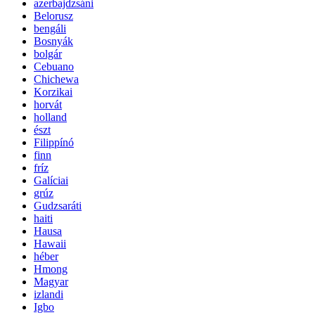
azerbajdzsáni
Belorusz
bengáli
Bosnyák
bolgár
Cebuano
Chichewa
Korzikai
horvát
holland
észt
Filippínó
finn
fríz
Galíciai
grúz
Gudzsaráti
haiti
Hausa
Hawaii
héber
Hmong
Magyar
izlandi
Igbo