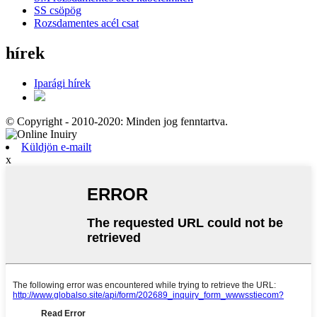
SS csöpög
Rozsdamentes acél csat
hírek
Iparági hírek
© Copyright - 2010-2020: Minden jog fenntartva.
Küldjön e-mailt
x