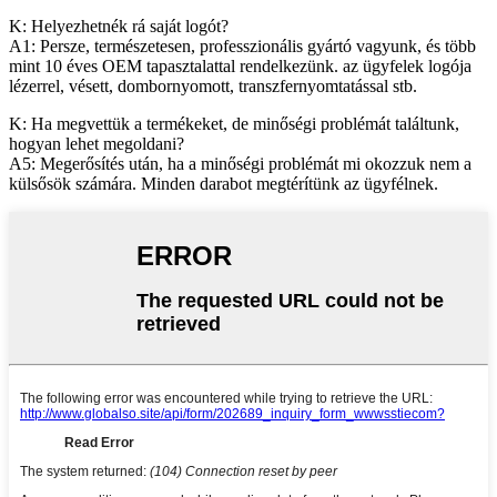
K: Helyezhetnék rá saját logót?
A1: Persze, természetesen, professzionális gyártó vagyunk, és több
mint 10 éves OEM tapasztalattal rendelkezünk. az ügyfelek logója
lézerrel, vésett, dombornyomott, transzfernyomtatással stb.
K: Ha megvettük a termékeket, de minőségi problémát találtunk,
hogyan lehet megoldani?
A5: Megerősítés után, ha a minőségi problémát mi okozzuk nem a
külsősök számára. Minden darabot megtérítünk az ügyfélnek.