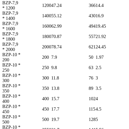
BZP-7,9
1200
47.24
366
14.4
* 1200
BZP-7,9
1400
55.12
430
16.9
* 1400
BZP-7,9
1600
62.99
494
19.45
* 1600
BZP-7,9
1800
70.87
557
21.92
* 1800
BZP-7,9
2000
78.74
621
24.45
* 2000
BZP-10 *
200
7.9
50
1.97
200
BZP-10 *
250
9.8
63
2.5
250
BZP-10 *
300
11.8
76
3
300
BZP-10 *
350
13.8
89
3.5
350
BZP-10 *
400
15.7
102
4
400
BZP-10 *
450
17.7
115
4.5
450
BZP-10 *
500
19.7
128
5
500
BZP-10 *