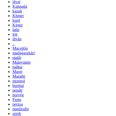
jávai
Kannada
kazah
Khmer
kurd
Kirgiz
latin
lett
litván
..
Macedón
madagaszkári
maláj
Malayalam
máltai
Maori
Marathi
mongol
burmai
nepáli
norvég
Pastu
perzsa
pandzsábi
szerb