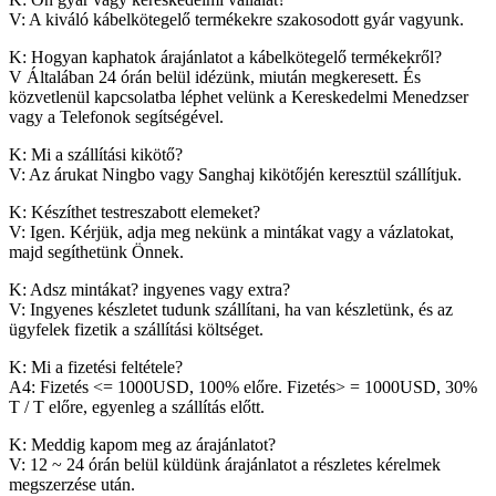
V: A kiváló kábelkötegelő termékekre szakosodott gyár vagyunk.
K: Hogyan kaphatok árajánlatot a kábelkötegelő termékekről?
V Általában 24 órán belül idézünk, miután megkeresett. És
közvetlenül kapcsolatba léphet velünk a Kereskedelmi Menedzser
vagy a Telefonok segítségével.
K: Mi a szállítási kikötő?
V: Az árukat Ningbo vagy Sanghaj kikötőjén keresztül szállítjuk.
K: Készíthet testreszabott elemeket?
V: Igen. Kérjük, adja meg nekünk a mintákat vagy a vázlatokat,
majd segíthetünk Önnek.
K: Adsz mintákat? ingyenes vagy extra?
V: Ingyenes készletet tudunk szállítani, ha van készletünk, és az
ügyfelek fizetik a szállítási költséget.
K: Mi a fizetési feltétele?
A4: Fizetés <= 1000USD, 100% előre. Fizetés> = 1000USD, 30%
T / T előre, egyenleg a szállítás előtt.
K: Meddig kapom meg az árajánlatot?
V: 12 ~ 24 órán belül küldünk árajánlatot a részletes kérelmek
megszerzése után.