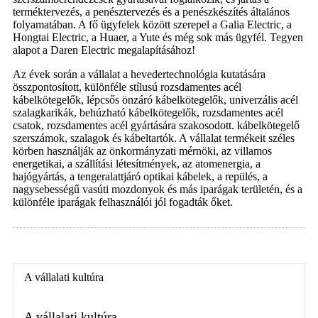
terméktervezés, a penésztervezés és a penészkészítés általános
folyamatában. A fő ügyfelek között szerepel a Galia Electric, a
Hongtai Electric, a Huaer, a Yute és még sok más ügyfél. Tegyen
alapot a Daren Electric megalapításához!
Az évek során a vállalat a hevedertechnológia kutatására
összpontosított, különféle stílusú rozsdamentes acél
kábelkötegelők, lépcsős önzáró kábelkötegelők, univerzális acél
szalagkarikák, behúzható kábelkötegelők, rozsdamentes acél
csatok, rozsdamentes acél gyártására szakosodott. kábelkötegelő
szerszámok, szalagok és kábeltartók. A vállalat termékeit széles
körben használják az önkormányzati mérnöki, az villamos
energetikai, a szállítási létesítmények, az atomenergia, a
hajógyártás, a tengeralattjáró optikai kábelek, a repülés, a
nagysebességű vasúti mozdonyok és más iparágak területén, és a
különféle iparágak felhasználói jól fogadták őket.
A vállalati kultúra
A vállalati kultúra