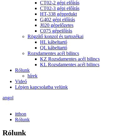
CT02-2 gépi előírás
CT02-3 gépi előírás
HT-338 gépprdukt
G402 gépi előírás
J020 gépelőzetes
C075 gépelőírás
Rögzítő konzol és tartozékai
HL kábeltartó
QL kábeltartó
Rozsdamentes acél bilincs
KZ Rozsdamentes acél bilincs
KL Rozsdamentes acél bilincs
Rólunk
hírek
Videó
Lépjen kapcsolatba velünk
angol
itthon
Rólunk
Rólunk