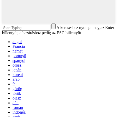
A kereséshez nyomja meg az Enter
billentyűt, a bezáráshoz pedig az ESC billentyűt
angol
Francia
német
portugál
spanyol
orosz
japán
koreai
arab
ír
görög
török
olasz
dán
román
indonéz
cseh