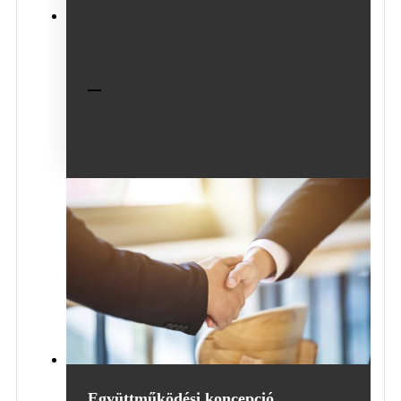
Kulturális lényeg
Daren
A Daren elektromos, mint egy sötét lóipar,
folyamatosan meghaladja az áttörő új célpontokat
Együttműködési koncepció