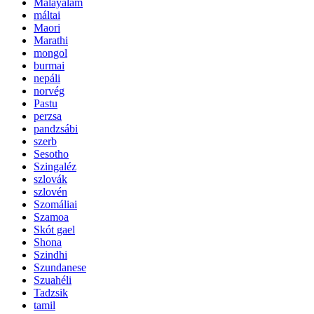
Malayalam
máltai
Maori
Marathi
mongol
burmai
nepáli
norvég
Pastu
perzsa
pandzsábi
szerb
Sesotho
Szingaléz
szlovák
szlovén
Szomáliai
Szamoa
Skót gael
Shona
Szindhi
Szundanese
Szuahéli
Tadzsik
tamil