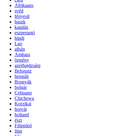
Afrikaans
svéd
fényesít
baszk
katalán
eszperantó
hindi
Lao
albán
Amhara
örmény
azerbajdzsáni
Belorusz
bengáli
Bosnyák
bolgár
Cebuano
Chichewa
Korzikai
horvát
holland
észt
Filippínó
finn