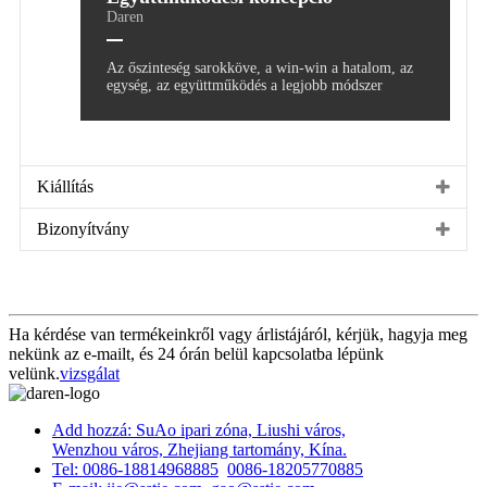
Daren
Az őszinteség sarokköve, a win-win a hatalom, az
egység, az együttműködés a legjobb módszer
Kiállítás
Bizonyítvány
Ha kérdése van termékeinkről vagy árlistájáról, kérjük, hagyja meg
nekünk az e-mailt, és 24 órán belül kapcsolatba lépünk
velünk.
vizsgálat
Add hozzá: SuAo ipari zóna, Liushi város,
Wenzhou város, Zhejiang tartomány, Kína.
Tel: 0086-18814968885
0086-18205770885