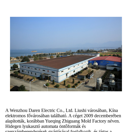
A Wenzhou Daren Electric Co., Ltd. Liushi városában, Kína
elektromos fővárosában található. A céget 2009 decemberében
alapították, korábban Yueqing Zhiguang Mold Factory néven.
Hidegen lyukasztó automata öntőformák és
szerszámberendezések gyártásával foglalkozik, és jártas a