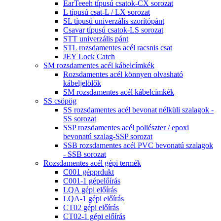
EarTeeeh típusú csatok-CX sorozat
L típusú csat-L / LX sorozat
SL típusú univerzális szorítópánt
Csavar típusú csatok-LS sorozat
STT univerzális pánt
STL rozsdamentes acél racsnis csat
JEY Lock Catch
SM rozsdamentes acél kábelcímkék
Rozsdamentes acél könnyen olvasható
kábeljelölők
SM rozsdamentes acél kábelcímkék
SS csöpög
SS rozsdamentes acél bevonat nélküli szalagok -
SS sorozat
SSP rozsdamentes acél poliészter / epoxi
bevonatú szalag-SSP sorozat
SSB rozsdamentes acél PVC bevonatú szalagok
- SSB sorozat
Rozsdamentes acél gépi termék
C001 gépprdukt
C001-1 gépelőírás
LQA gépi előírás
LQA-1 gépi előírás
CT02 gépi előírás
CT02-1 gépi előírás