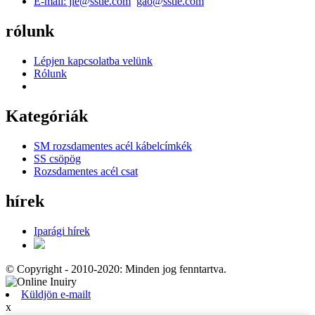
E-mail: jie@sstie.com
gao@sstie.com
rólunk
Lépjen kapcsolatba velünk
Rólunk
Kategóriák
SM rozsdamentes acél kábelcímkék
SS csöpög
Rozsdamentes acél csat
hírek
Iparági hírek
© Copyright - 2010-2020: Minden jog fenntartva.
Küldjön e-mailt
x