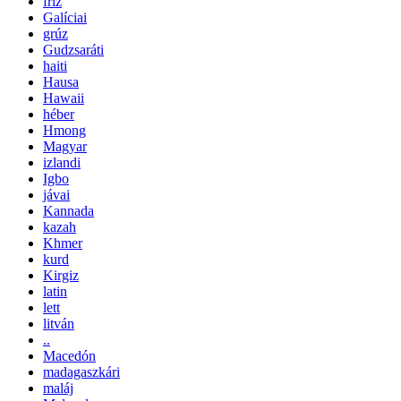
fríz
Galíciai
grúz
Gudzsaráti
haiti
Hausa
Hawaii
héber
Hmong
Magyar
izlandi
Igbo
jávai
Kannada
kazah
Khmer
kurd
Kirgiz
latin
lett
litván
..
Macedón
madagaszkári
maláj