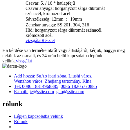
Csavar: 5, / 16 * hatlapfejű
Csavar anyaga: horganyzott sárga dikromát
szénacél, krómozott acél
Sávszélesség: 12mm ； 19mm
Zenekar anyaga: SS 201, 304, 316
Híd: horganyzott sárga dikromát szénacél,
krómozott acél
vizsgálat
Részlet
Ha kérdése van termékeinkről vagy árlistájáról, kérjük, hagyja meg
nekünk az e-mailt, és 24 órán belül kapcsolatba lépünk
velünk.
vizsgálat
Add hozzá: SuAo ipari zóna, Liushi város,
Wenzhou város, Zhejiang tartomány, Kína.
Tel: 0086-18814968885
0086-18205770885
E-mail: jie@sstie.com
gao@sstie.com
rólunk
Lépjen kapcsolatba velünk
Rólunk