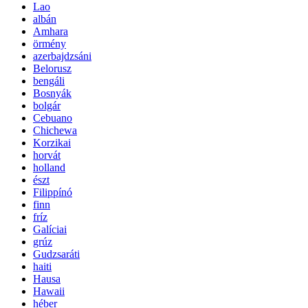
Lao
albán
Amhara
örmény
azerbajdzsáni
Belorusz
bengáli
Bosnyák
bolgár
Cebuano
Chichewa
Korzikai
horvát
holland
észt
Filippínó
finn
fríz
Galíciai
grúz
Gudzsaráti
haiti
Hausa
Hawaii
héber