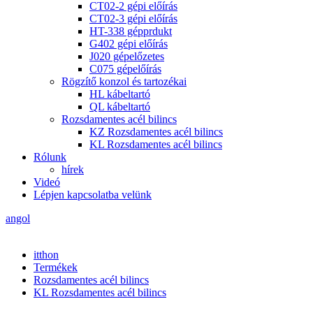
CT02-2 gépi előírás
CT02-3 gépi előírás
HT-338 gépprdukt
G402 gépi előírás
J020 gépelőzetes
C075 gépelőírás
Rögzítő konzol és tartozékai
HL kábeltartó
QL kábeltartó
Rozsdamentes acél bilincs
KZ Rozsdamentes acél bilincs
KL Rozsdamentes acél bilincs
Rólunk
hírek
Videó
Lépjen kapcsolatba velünk
angol
itthon
Termékek
Rozsdamentes acél bilincs
KL Rozsdamentes acél bilincs