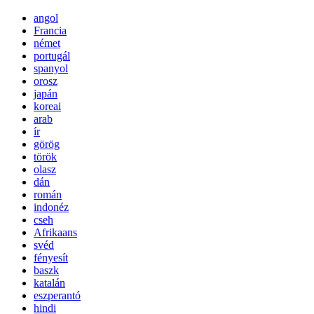
angol
Francia
német
portugál
spanyol
orosz
japán
koreai
arab
ír
görög
török
olasz
dán
román
indonéz
cseh
Afrikaans
svéd
fényesít
baszk
katalán
eszperantó
hindi