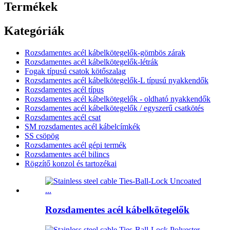
Termékek
Kategóriák
Rozsdamentes acél kábelkötegelők-gömbös zárak
Rozsdamentes acél kábelkötegelők-létrák
Fogak típusú csatok kötőszalag
Rozsdamentes acél kábelkötegelők-L típusú nyakkendők
Rozsdamentes acél típus
Rozsdamentes acél kábelkötegelők - oldható nyakkendők
Rozsdamentes acél kábelkötegelők / egyszerű csatkötés
Rozsdamentes acél csat
SM rozsdamentes acél kábelcímkék
SS csöpög
Rozsdamentes acél gépi termék
Rozsdamentes acél bilincs
Rögzítő konzol és tartozékai
Rozsdamentes acél kábelkötegelők