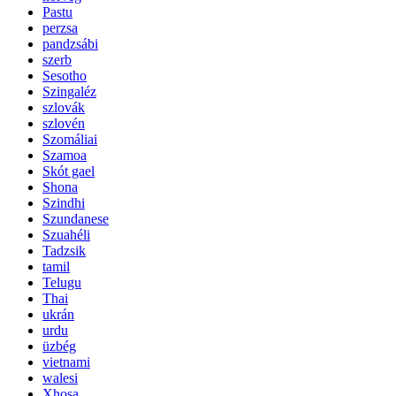
Pastu
perzsa
pandzsábi
szerb
Sesotho
Szingaléz
szlovák
szlovén
Szomáliai
Szamoa
Skót gael
Shona
Szindhi
Szundanese
Szuahéli
Tadzsik
tamil
Telugu
Thai
ukrán
urdu
üzbég
vietnami
walesi
Xhosa