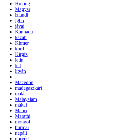
Hmong
Magyar
izlandi
Igbo
jávai
Kannada
kazah
Khmer
kurd
Kirgiz
latin
lett
litván
..
Macedón
madagaszkári
maláj
Malayalam
máltai
Maori
Marathi
mongol
burmai
nepáli
norvég