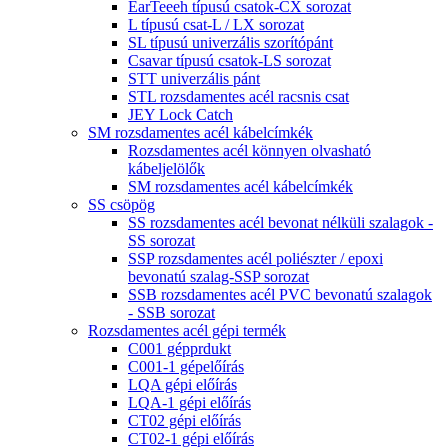
EarTeeeh típusú csatok-CX sorozat
L típusú csat-L / LX sorozat
SL típusú univerzális szorítópánt
Csavar típusú csatok-LS sorozat
STT univerzális pánt
STL rozsdamentes acél racsnis csat
JEY Lock Catch
SM rozsdamentes acél kábelcímkék
Rozsdamentes acél könnyen olvasható
kábeljelölők
SM rozsdamentes acél kábelcímkék
SS csöpög
SS rozsdamentes acél bevonat nélküli szalagok -
SS sorozat
SSP rozsdamentes acél poliészter / epoxi
bevonatú szalag-SSP sorozat
SSB rozsdamentes acél PVC bevonatú szalagok
- SSB sorozat
Rozsdamentes acél gépi termék
C001 gépprdukt
C001-1 gépelőírás
LQA gépi előírás
LQA-1 gépi előírás
CT02 gépi előírás
CT02-1 gépi előírás